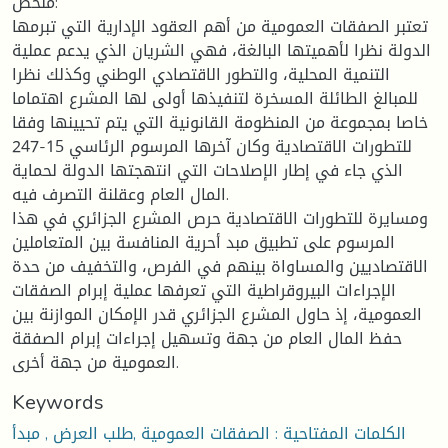
ملخص:
تعتبر الصفقات العمومية من أهم العقود الإدارية التي تبرمها
الدولة نظرا لأهميتها البالغة، فهي الشريان الذي يدعم عملية
التنمية المحلية، والتطور الاقتصادي الوطني وكذلك نظرا
للمبالغ الطائلة المسخرة لتنفيذها أولى لها المشرع اهتماما
خاصا بمجموعة من المنظومة القانونية التي يتم تحيينها وفقا
للتطورات الاقتصادية وكان آخرها المرسوم الرئاسي 15-247
الذي جاء في إطار الإصلاحات التي انتهجتها الدولة لحماية
المال العام وعقلنة التصرف فيه.
ومسايرة للتطورات الاقتصادية حرص المشرع الجزائري في هذا
المرسوم على تطبيق مبد أحرية المنافسة بين المتعاملين
الاقتصاديين والمساواة بينهم في الفرص، والتخفيف من حدة
الإجراءات البيروقراطية التي تعرفها عملية إبرام الصفقات
العمومية، إذ حاول المشرع الجزائري قدر الإمكان الموازنة بين
حفظ المال العام من جهة وتسهيل إجراءات إبرام الصفقة
العمومية من جهة أخرى.
Keywords
الكلمات المفتاحية : الصفقات العمومية ,طلب العرض , مبدأ