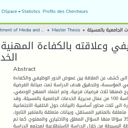
f DSpace
Statistics
Profils des Chercheurs
Department of Media and Communication Studies
Master Thesis
ي وعلاقته بالكفاءة المهنية د
الخد
Abstract
الى كشف عن العلاقة بين غموض الدور الوظيفي والكفاءة
في المؤسسة، ولتحقيق هدف الدراسة تمت صياغة الفرضية
رج ضمنها ثلاث فرضيات فرعية، وتم اعتماد المنهج الوصفي،
وقد شملت الدراسة 100 من عمال مديرية الخدمات الجامعية بالمسيلة، وقد
 الى ثلاث محاور أساسية (البيانات حول الخلفية الاجتماعية
 متعلقة بالمتغير المستقل، وبيانات متعلقة بالمتغير التابع)،
وتحتوي على 35 سؤالا منها السؤال المغلق والاختياري والمفتوح، كما تم
ظة البسيطة من خلال الدراسة الاستطلاعية لمجتمع الدراسة