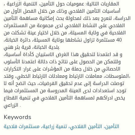
المقاربات التالية: عموميات حول التأمين، التنمية الزراعية ،
أساسيات التأمين الفلاحي وذلك من خلال الفصل الأول من
الدراسة، لنعرج بعد ذلك لمحاولة بحث إمكانية مساهمة التأمين
الفلاحي على النشاط الفلاحي لدى مجموعة من المستثمرات
الفلاحية في ولاية المسيلة، من خلال اختيار عينة تشكلت من
40 مستثمرة تزاول نشاطها بولاية المسيلة، دائرة الخبانة،
بلدية الخبانة، قرية بئر هني.
و قد اعتمدنا لتحقيق هذا الغرض الاستبيان كأداة أساسية،
وللتمكن من الحصول على نتائج ذات دلالة اعتمدنا الأسلوب
الاحصائي من خلال جملة من المؤشرات على غرار: التكرارات
،المتوسطات، معاملات الارتباط ومعادلات الارتباط الخطي، وقتد
توصلت الدراسة إلى عدم تحقيق الفرضيات، حيث اتضح أنه لا
توجد استعدادات لدى العينة المدروسة من المستثمرات فيما
يخص ادراكهم لمساهمة التأمين الفلاحي في تنمية القطاع
الزراعي .
Keywords
التأمين، التأمين الفلاحي، تنمية زراعية، مستثمرات فلاحية