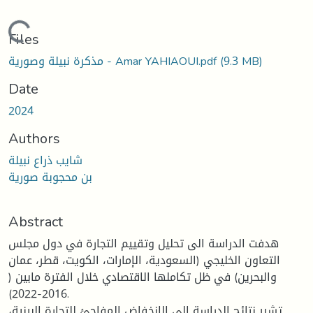
Loading...
Files
(9.3 MB)
مذكرة نبيلة وصورية - Amar YAHIAOUI.pdf
Date
2024
Authors
شايب ذراع نبيلة
بن محجوبة صورية
Abstract
هدفت الدراسة الى تحليل وتقييم التجارة في دول مجلس
التعاون الخليجي (السعودية، الإمارات، الكويت، قطر، عمان
والبحرين) في ظل تكاملها الاقتصادي خلال الفترة مابين (
2016-2022).
تشير نتائج الدراسة الى الانخفاض المفاجئ للتجارة البينية،