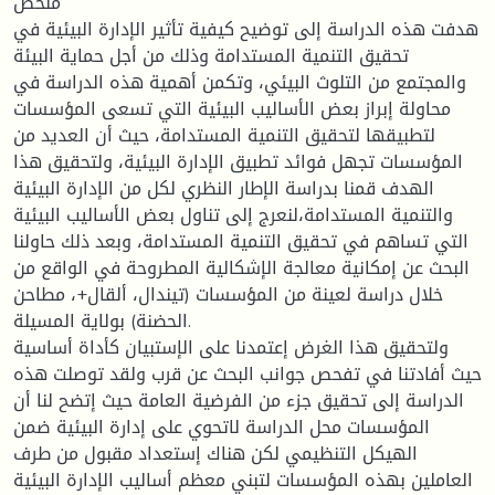
ملخص
هدفت هذه الدراسة إلى توضيح كيفية تأثير الإدارة البيئية في
تحقيق التنمية المستدامة وذلك من أجل حماية البيئة
والمجتمع من التلوث البيئي، وتكمن أهمية هذه الدراسة في
محاولة إبراز بعض الأساليب البيئية التي تسعى المؤسسات
لتطبيقها لتحقيق التنمية المستدامة، حيث أن العديد من
المؤسسات تجهل فوائد تطبيق الإدارة البيئية، ولتحقيق هذا
الهدف قمنا بدراسة الإطار النظري لكل من الإدارة البيئية
والتنمية المستدامة،لنعرج إلى تناول بعض الأساليب البيئية
التي تساهم في تحقيق التنمية المستدامة، وبعد ذلك حاولنا
البحث عن إمكانية معالجة الإشكالية المطروحة في الواقع من
خلال دراسة لعينة من المؤسسات (تيندال، ألقال+، مطاحن
الحضنة) بولاية المسيلة.
ولتحقيق هذا الغرض إعتمدنا على الإستبيان كأداة أساسية
حيث أفادتنا في تفحص جوانب البحث عن قرب ولقد توصلت هذه
الدراسة إلى تحقيق جزء من الفرضية العامة حيث إتضح لنا أن
المؤسسات محل الدراسة لاتحوي على إدارة البيئية ضمن
الهيكل التنظيمي لكن هناك إستعداد مقبول من طرف
العاملين بهذه المؤسسات لتبني معظم أساليب الإدارة البيئية