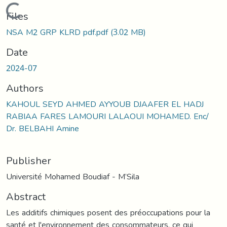
Loading...
Files
NSA M2 GRP KLRD pdf.pdf
(3.02 MB)
Date
2024-07
Authors
KAHOUL SEYD AHMED AYYOUB DJAAFER EL HADJ
RABIAA FARES LAMOURI LALAOUI MOHAMED. Enc/
Dr. BELBAHI Amine
Publisher
Université Mohamed Boudiaf - M’Sila
Abstract
Les additifs chimiques posent des préoccupations pour la
santé et l'environnement des consommateurs, ce qui