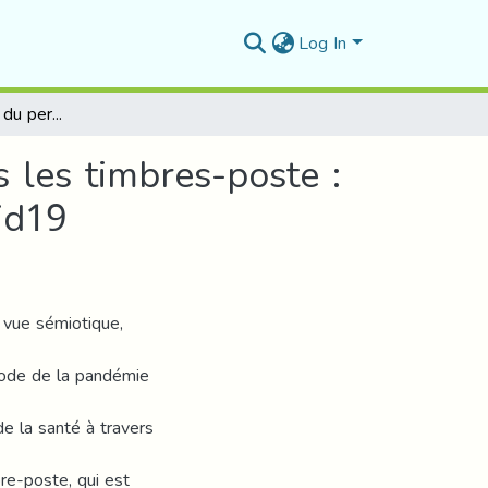
Log In
Les représentations du personnel de la santé dans les timbres-poste : étude sémiotique des émissions de la période covid19
 les timbres-poste :
id19
e vue sémiotique,
iode de la pandémie
de la santé à travers
re-poste, qui est