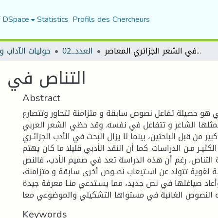
f DSpace
Statistics
Profils des Chercheurs
التناص في الشعر الجزائري المعاصر
العدد_02
حوليات الآداب و
التناص في ال
Abstract
ي هو حصيلة تفاعل نصوص سابقة و متزامنة تتحاور وتتصارع
تمثلها الشاعر و تتفاعل في نفسه. وقد حظي الشعر العربي
بير من قبل الباحثين، بينما لا يزال البحث في الأدب الجزائـري
لكثيـر مـن الدراسات. كما أن النقد الأدبي قليلا ما كان يهتم
 التناص، رغم أن هذه الدراسة تعد في صميم الأدب، فالنص
ة لغوية تتولد عن اسـتيعاب نصـوص أخرى سابقة و متزامنة،
عاد صياغتها في نص جديد، مما يسـتدعي منـا معرفة جيدة
 النصوص الغائبة في مستواها التشكيلي والموضوعي معا
Keywords