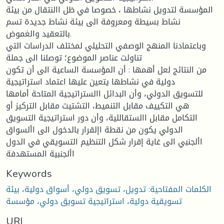
المؤسسة لتدويل نشاطها ، خصوصا في ظل االنتقال من بيئة
نشاط بسيطة ومعروفة الى بيئة نشاط جديدة تسم
بالتعقيد والغموض.
وباعتمادنا المنهج الوصفي التحليلي لمختلف الدراسات التي
تناولت عناصر الموضوع؛ توصلنا الى جملة
من النتائج لعل أهمها : أن المؤسسة الساعية الى أن تكون
دولية في نشاطها يتعين عليها اعتماد استراتيجية
للتسويق الدولي، وأن البدائل االستراتيجية المتاحة أمامها
هي التكييف مقابل التنميط، التشتيت مقابل التركيز أو
التكامل مقابل االستقاللية، وأن دور استراتيجية التسويق
الدولي يكون من نقطة اإلقرار بالدخول الى األسواق
األجنبي الى غاية إقرار شكل التنظيم التسويقي في الدول
األجنبية المستهدفة
Keywords
الكلمات المفتاحية: تدويل، تسويق دولي، أسواق دولية، بيئة
تسويقية دولية، استراتيجية تسويق دولي، مؤسسة
URI