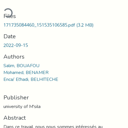
ding...
Files
171735084460_151535106585.pdf
(3.2 MB)
Date
2022-09-15
Authors
Salim, BOUAFOU
Mohamed, BENAMER
Enca/ El'hadi, BELHITECHE
Publisher
university of M'sila
Abstract
Dans ce travail, nous nous sommes intéressés au