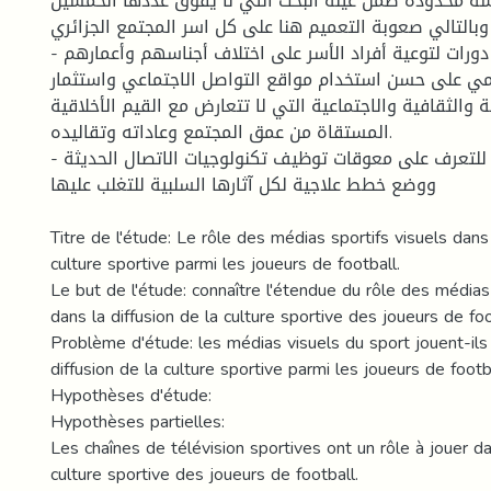
اسة محدودة ضمن عينة البحث التي لا يفوق عددها الخمسين
وبالتالي صعوبة التعميم هنا على كل اسر المجتمع الجزائري
- ضرورة تنظيم دورات لتوعية أفراد الأسر على اختلاف أجناسهم وأعمارهم
ي على حسن استخدام مواقع التواصل الاجتماعي واستثمار
ة والثقافية والاجتماعية التي لا تتعارض مع القيم الأخلاقية
المستقاة من عمق المجتمع وعاداته وتقاليده.
- ضرورة إجراء دراسات للتعرف على معوقات توظيف تكنولوجيات الاتصال الحديثة
ووضع خطط علاجية لكل آثارها السلبية للتغلب عليها
Titre de l'étude: Le rôle des médias sportifs visuels dans 
culture sportive parmi les joueurs de football.
Le but de l'étude: connaître l'étendue du rôle des médias
dans la diffusion de la culture sportive des joueurs de foo
Problème d'étude: les médias visuels du sport jouent-ils 
diffusion de la culture sportive parmi les joueurs de footb
Hypothèses d'étude:
Hypothèses partielles:
Les chaînes de télévision sportives ont un rôle à jouer da
culture sportive des joueurs de football.