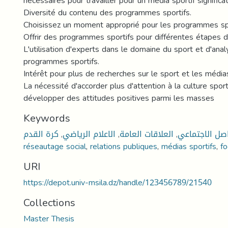
nécessaires pour travailler pour un média sportif significati
Diversité du contenu des programmes sportifs.
Choisissez un moment approprié pour les programmes spo
Offrir des programmes sportifs pour différentes étapes de
L'utilisation d'experts dans le domaine du sport et d'ana
programmes sportifs.
Intérêt pour plus de recherches sur le sport et les média
La nécessité d'accorder plus d'attention à la culture spor
développer des attitudes positives parmi les masses
Keywords
كرة القدم
,
الاعلام الرياضي
,
العلاقات العامة
,
اصل الاجتماعي
réseautage social
,
relations publiques
,
médias sportifs
,
fo
URI
https://depot.univ-msila.dz/handle/123456789/21540
Collections
Master Thesis