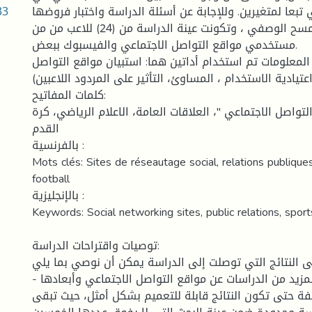
33
 تبعا لمتغيرين. وللإجابة عن أسئلة الدراسة واختبار فروضها
استخدمنا المنهج المسح الوصفي ، وتكونت عينة الدراسة من (24) للاعب من من
مستخدمي مواقع التواصل الاجتماعي والفيسبوك ببعض.
لمعلومات تم استخدام أداتين هما: استبيان مواقع التواصل
اعتيادية الاستخدام ، المساوئ، التأثير على المردود اللاعبين
كلمات المفاتيح:
لتواصل الاجتماعي "، العلاقات العامة، الاعلام الرياضي، كرة
القدم
بالفرنسية :
Mots clés: Sites de réseautage social, relations publiques
football
بالإنجليزية :
Keywords: Social networking sites, public relations, sport
توصيات واقتراحات الدراسة:
إلى النتائج التي توصلت إلى الدراسة يمكن أن نوصي بما يلي
- ضرورة إجراء المزيد من الدراسات عن مواقع التواصل الاجتماعي وأبعادها
لفة حتى تكون النتائج قابلة للتعميم بشكل أمثل، حيث تبقى