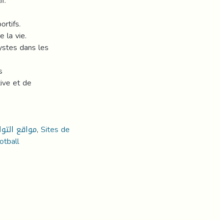
f.
rtifs.
 la vie.
lystes dans les
s
tive et de
مواقع التو
,
Sites de
otball