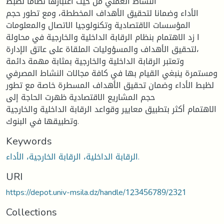
النشاط العملي من حیث اعتبارها نظاما لضبط
الأداء وضمانا لتحقیق الأهداف المخططة، ومع تطور حجم
المؤسسات الاقتصادیة وتكنولوجیا الاتصال والمعلومات
ا زد الاهتمام بنظام الرقابة الداخلیة والخارجیة في محاولة
لتحقیق الأهداف والمسؤولیات الملقاة على عاتق الإدارة،
وتعتبر الرقابة الداخلیة والخارجیة بمثابة مهمة دائمة
ومستمرة ینبغي القیام بها في كافة مجالات النشاط المصرفي
لظبط الأداء وضمان تحقیق الأهداف المسطرة خاصة مع تطور
حجم المشاریع الاقتصادیة ظهرت الحاجة إلى
الاهتمام أكثر بتطبیق معاییر وقواعد الرقابة الداخلیة والخارجیة
وتطبیقها في البنوك.
Keywords
الرقابة الداخلیة، الرقابة الخارجیة، الأداء.
URI
https://depot.univ-msila.dz/handle/123456789/2321
Collections