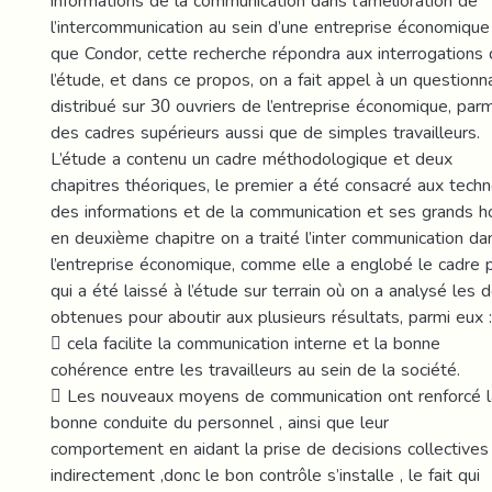
informations de la communication dans l’amélioration de
l’intercommunication au sein d’une entreprise économique
que Condor, cette recherche répondra aux interrogations
l’étude, et dans ce propos, on a fait appel à un questionn
distribué sur 30 ouvriers de l’entreprise économique, par
des cadres supérieurs aussi que de simples travailleurs.
L’étude a contenu un cadre méthodologique et deux
chapitres théoriques, le premier a été consacré aux tech
des informations et de la communication et ses grands ho
en deuxième chapitre on a traité l’inter communication da
l’entreprise économique, comme elle a englobé le cadre 
qui a été laissé à l’étude sur terrain où on a analysé les
obtenues pour aboutir aux plusieurs résultats, parmi eux :
 cela facilite la communication interne et la bonne
cohérence entre les travailleurs au sein de la société.
 Les nouveaux moyens de communication ont renforcé l
bonne conduite du personnel , ainsi que leur
comportement en aidant la prise de decisions collectives
indirectement ,donc le bon contrôle s’installe , le fait qui