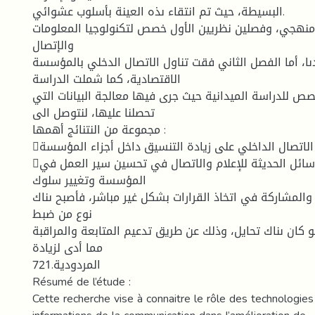
البسيطة، حيث تم انتقاء ىذه العينة بأسلوب عشوائي.
 منهجي، وفصلين نظريين الأول خصص لتكنولوجيا المعلومات
والإتصال
دىا، أما الفصل الثاني فقت تناول الاتصال الدخلي بالمؤسسة
الاقتصادية، كما شملت الدراسة
ص للدراسة الميدانية حيث جرى فيها معالجة البيانات التي
تحصلنا عليها، لنتوصل الى
مجموعة من النتنائج أهمها :
يساعد تحسين الاتصال الداخلي على زيادة التنسيق داخل أجزاء المؤسسة.
ساهمت الوسائل الحديثة للإعلام والاتصال في تحسين سير العمل في
المؤسسة وتغيير سلوك
 والمشاركة في اتخاذ القرارات بشكل غير مباشر، فأصبح ىناك
نوع من ضبط
 كان ىناك تحايل، وذلك عن طريق تدعيم المتابعة والمراقبة
مما أدى لزيادة
المردودية.721
Résumé de l’étude :
Cette recherche vise à connaitre le rôle des technologie