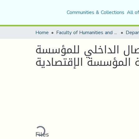
Communities & Collections
All o
Home
Faculty of Humanities and Social Sciences
تصال الداخلي للمؤسسة
Loading...
Files