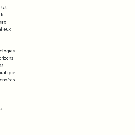
 tel
 de
aire
mi eux
nologies
rizons,
ns
pratique
 données
a