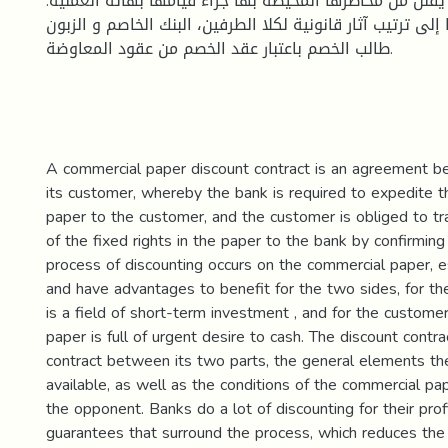
 يقلل من مخاطرها المحيطة بها جراء قيامها بهاته العملية
لى ترتيب آثار قانونية لكلا الطرفين، البنك الخاصم و الزبون
طالب الخصم باعتبار عقد الخصم من عقود المعاوضة.
A commercial paper discount contract is an agreement 
its customer, whereby the bank is required to expedite t
paper to the customer, and the customer is obliged to t
of the fixed rights in the paper to the bank by confirming
process of discounting occurs on the commercial paper, e
and have advantages to benefit for the two sides, for th
is a field of short-term investment , and for the custome
paper is full of urgent desire to cash. The discount contra
contract between its two parts, the general elements the
available, as well as the conditions of the commercial pap
the opponent. Banks do a lot of discounting for their prof
guarantees that surround the process, which reduces the r