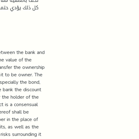
تحف بالعملية مما.
كل ذلك يؤدي حتما إ
between the bank and
he value of the
ransfer the ownership
 it to be owner. The
specially the bond,
e bank the discount
r the holder of the
ct is a consensual
reof shall be
er in the place of
its, as well as the
isks surrounding it