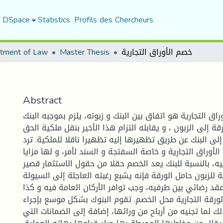
f DSpace
Statistics
Profils des Chercheurs
tment of Law
Master Thesis
خصم الأوراق التجارية
Abstract
راق التجارية هو اتفاق بين البنك و زبونه، يلزم بموجبه البنك
ة إلى الزبون ، و يقابله التزام هذا الأخير بنقل ملكية الحق
إلى البنك عن طريق تظهيرها إليه تظهيرا ناقلا للملكية. ترد
لأوراق التجارية و خاصة السفتجة و السند لأمر، و لها مزايا
ه، بالنسبة للبنك يعد الخصم حقلا من حقول الاستثمار قصير
بة للزبون حامل الورقة فإنه يشبع رغبته العاجلة إلى السيولة
قد رضائي بين طرفيه، وجب توافر الأركان العامة فيه و كذا
ورقة التجارية محل الخصم. تقوم البنوك بشكل موسع بإجراء
ك لما تجنيه من أرباح من ورائها، إضافة إلى الضمانات التي