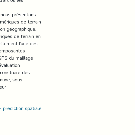
'art ou les
, nous présentons
mériques de terrain
on géographique.
iques de terrain en
ellement l'une des
 composantes
 GPS du maillage
valuation
 construire des
mmune, sous
eur
 prédiction spatiale