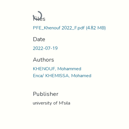
Loading...
Files
PFE_Khenouf 2022_F.pdf
(4.82 MB)
Date
2022-07-19
Authors
KHENOUF, Mohammed
Enca/ KHEMISSA, Mohamed
Publisher
university of M'sila