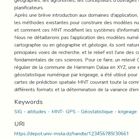
géographes, les agronomes, les concepteurs d'ouvrages d
planificateurs.
Après une brève introduction aux domaines d'application
les méthodes existantes pour construire des modèles nu
et comment ces MNT modifient les systèmes d'informati
Nous ne détaillerons pas l'application des modèles numér
cartographie ou en géographie et géologie, ils sont natur
principales voies de recherche, et le relief est l'une des
fondamentales de ces sciences. Pour ce faire, un relevé
régulier de la commune de Hammam Dalaa en XYZ, une é
géostatistique numérique par krigeage, a été utilisé pour
cartes de prédiction spatiale MNT couvrant toute la co
différents formats et la détermination de la variance d’err
Keywords
SIG - altitudes - MNT- GPS - Géostatistique - krigeage -
URI
https://depot.univ-msila.dz/handle/123456789/30661