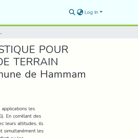
Log In
EMENT D'UN MODELE NUMERIQUE DE TERRAIN (Application à l’établissement du MNT de la commune de Hammam Dalaa -wilaya de Msila)
ISTIQUE POUR
DE TERRAIN
commune de Hammam
applications les
). En corrélant des
 leurs altitudes, ils
nt simultanément les