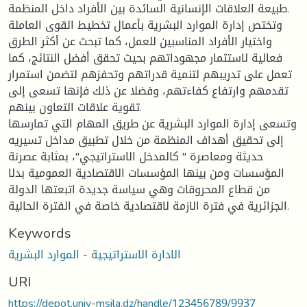
طبيعة العلاقات الإنسانية السائدة بين الأفراد داخل المنظمة.
وتختص إدارة الموارد البشرية بأعمال تخطيط القوى العاملة
واختيار الأفراد المناسبين للعمل، كما تبحث عن أكثر الطرق
فعالية لاستثمار مجهوداتهم بحيث تحقق أفضل النتائج، كما
تعمل على تدريبهم لتنمية قدراتهم وتحفزهم لتضمن استمرار
تقدمهم وارتفاع كفاءتهم، وفضلا عن ذلك فإنها تسعى إلى
تقوية علاقات التعاون بينهم.
وتسعى إدارة الموارد البشرية عن طريق المهام التي تمارسها
إلى تحقيق أهداف المنظمة من خلال تطبيق مداخل تسيريه
حديثة ومعاصرة " كالمدخل الاستراتيجي"، بمثابة عصرنة
المؤسسات ومن بينها المؤسسات الاقتصادية العمومية بدلا
من قطاع المحروقات وهي سياسة جديدة اتبعتها الدولة
الجزائرية في فترة الازمة لاقتصادية خاصة في الفترة الحالية.
Keywords
الادارة الاستراتيجية - الموارد البشرية
URI
https://depot.univ-msila.dz/handle/123456789/9937