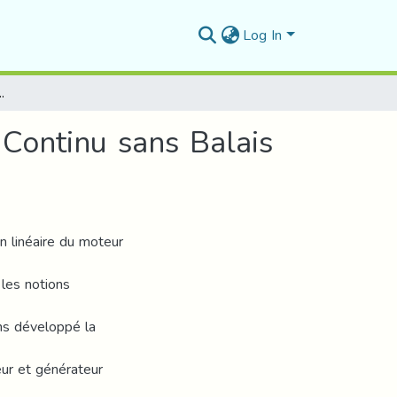
Log In
eur à Courant Continu sans Balais (BLDCM)
Continu sans Balais
 linéaire du moteur
 les notions
ns développé la
ur et générateur