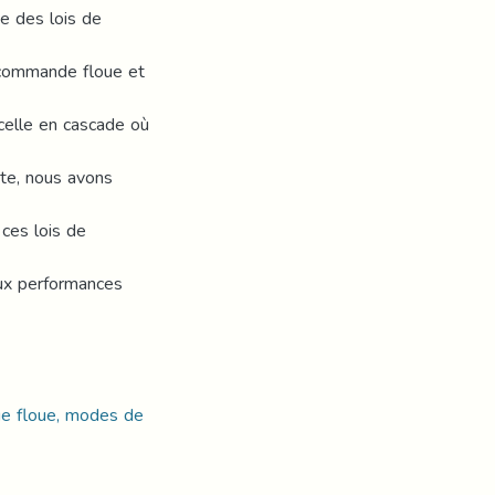
e des lois de
 commande floue et
celle en cascade où
uite, nous avons
ces lois de
ux performances
que floue, modes de