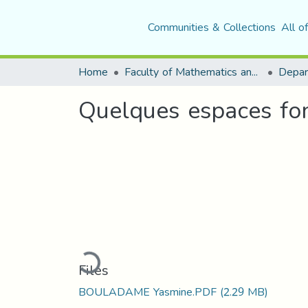
Communities & Collections
All o
Home
Faculty of Mathematics and Computer Science
Depar
Quelques espaces fon
Loading...
Files
BOULADAME Yasmine.PDF
(2.29 MB)