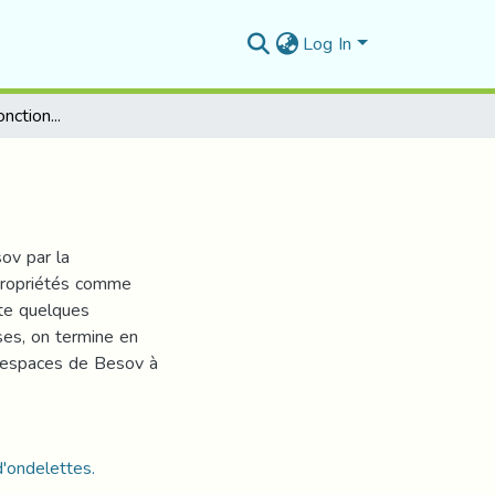
Log In
Quelques espaces fonctionnels et ondelettes
ov par la
propriétés comme
ite quelques
ses, on termine en
s espaces de Besov à
'ondelettes.