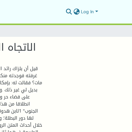
Log In
الاتجاه 
قيل أن بلزاك رائد 
غرفته فوجدته منكب
مات؟ فقالت له: بإمكا
بديل لي غير ذلك .و
على فضاء حر وت
انطلاقا من هذا
الجنوب" 1ل
لها دور البطلة؛ 
خلال أحداث المتن ال