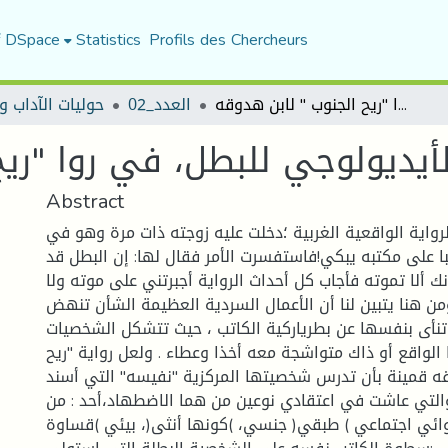
f DSpace
Statistics
Profils des Chercheurs
الاتجاه الأيديولوجي للبطل، في روا "ريح الجنوب " لابن هدوقه
العدد_02
حوليات الآداب و
الأيديولوجي للبطل، في روا "ري
Abstract
الرواية الواقعية الغربية ؛دخلت عليه زوجته ذات مرة وهو في
ا على مكتبه يبكي!فاستفسرت الأمر فقال لها: إن البطل قد
نك ألا تموته فأجاب كل أحداث الرواية أجبرتني على موته ولا
من هنا يتبين لنا أن الأعمال السردية العظيمة الشأن تنهض
نأى بنفسها عن بطرياركية الكاتب ، حيث تتشكل الشخصيات
 الواقع أو ذاك متواشجة معه أخذا وعطاء . ولعل رواية "ريح
ابن هدوقه قمينة بأن تدرس شخصيتها المركزية "نفيسه" التي أسند
والتي عاشت في اعتقادي نوعين من هما الاضطهاد،أحد : من
روائي اجتماعي ) طبقي( جنسي، )كونها أنثى(، بيئي )قساوة