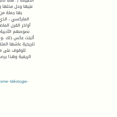
الطبيعة ( . هما ث
عليها وحل محلها وص
بها جملة من 
الماركسي ، الذي 
أواخر القرن الما
نصوصهم الأدبية ؛
أثبتت عكس ذلك ،وا
تاريخية عاشها المث
للوقوف على مؤ
الريفية وهذا برص