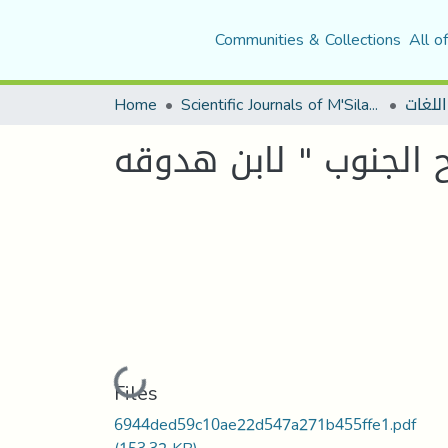
Communities & Collections
All o
اللغات
Scientific Journals of M'Sila University
Home
ح الجنوب " لابن هدوقه
Loading...
Files
6944ded59c10ae22d547a271b455ffe1.pdf