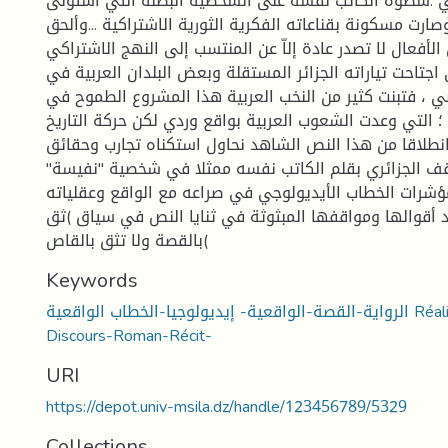
اني :سطوة الكاتب نفسه على الشخصية البطلة التي استولى
ارت مسكونة بقناعاته الفكرية الثورية الاشتراكية ...وألحق
الأفعال لا تصدر عادة إلاّ عن المنتسب إلى النهج الاشتراكي
اجتاحت تياراته الجزائر المستقلة وبعض البلدان العربية في
ضي ، فتبنت كثير من النخب العربية هذا المشروع الطموح في
 التي وعدت الشعوب العربية بواقع وردي لكن حركة التاريخ
نطلاقا من هذا النص الشاهد نحاول استكناه تجارب وحقائق
قف الجزائري بقلم الكاتب نفسه ممثلا في شخصية "نفيسة"
شرات الخطاب الأيديولوجي في صراعه مع الواقع وعقلياته
د أقوالها ومواقفها المبثوثة في ثنايا النص في سياق )ثق
بالقصة ولا تثق بالقاص(
Keywords
الرواية-القصة-الواقعية- إيديولوجيا-الخطاب الواقعية Réalisme-Idéologie-
Discours-Roman-Récit-
URI
https://depot.univ-msila.dz/handle/123456789/5329
Collections