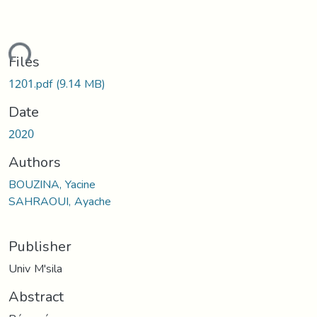
ding...
Files
1201.pdf
(9.14 MB)
Date
2020
Authors
BOUZINA, Yacine
SAHRAOUI, Ayache
Publisher
Univ M'sila
Abstract