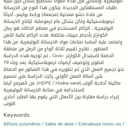
البوليمرية. وبالتالي فإن هذه المواد تستطيع بشكل كبير تلبية
طلبات المستهلكين الجديدة. يتكون هذا النوع من الخرسانة
من مادة حشو معدنية )مجمعة( ورابط بوليمر، أحيانًا
ترموبلاستيكية ولكن بشكل عام ترموصلبة. لإنتاج الخرسانة
البوليمرية ، الركام المستخدم في معظم الحالات هو رمال
الكوارتز بأحجام حبيبات مختلفة. هذه الركام غالية الثمن
وتعتمد عليه أساسا صناعات مواد الخرسانة البوليمرية. من هذا
المنظور ، نقترح تقييم ثلاثة أنواع من الرمل من منطقة
تم توجيه هذه الدراسة ، Covic- الحضنة لاستبدال الكوارتز
لتطوير وتوصيف أرضيات ترموبلاستيكية. بعد وباء 19
نحو تجميع العمل الذي تم تطويره في هذا المنظور مع الحفاظ
على أصالة العمل الأولي. ركزت الدراسة على تصميم
من المبرمج أيضا .)HDPE / Hodna sand( ماكينة أحادية ألولب
لاستخدامه في صناعة الخرسانة البوليمرية
إجراء دراسة مقارنة بين الأعمال التي يقوم بها الطارد أحادي
اللولب.
Keywords
Bétons polymères / Sable de dune / Extrudeuse mono-vis /