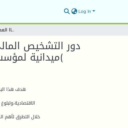
Log In
دور التشخيص المالي على الوضعية المالية للمؤسسات الاقتصادية دراسة ميدانية لمؤسسة والي عبد الحماان لاشغاا العمومية االرح والبنا االح( SARLEOAT-PRHB مدينة المسيلة
دور التشخيص المال
ميدانية لمؤسسة
هدف هذا البح
الاقتصادية،ولبلوغ
خلال التطرق لأهم ا