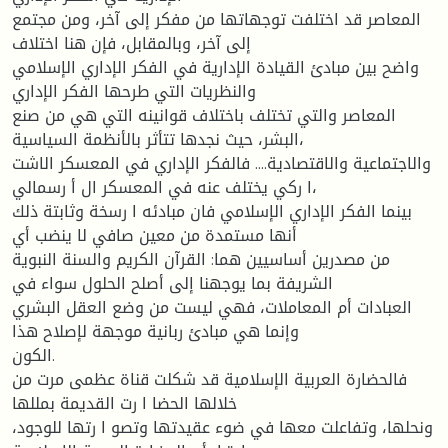
المعاصر قد اختلفت توجهاتها من مفكر إلى آخر، ومن مجتمع
إلى آخر، وبالمقابل، فإن هنا اختلاف
واضح بین مبادئ القیادة الإداریة في الفكر الإداري الإسلامي
والنظریات التي طرحها الفكر الإداري
المعاصر والتي تختلف باختلاف قوانینه التي هي من صنع
البشر، حیث نجدها تتأثر بالأنظمة السیاسیة،
والاجتماعیة والاقتصادیة.... فالفكر الإداري في المعسكر الاشت
ا ركي یختلف عنه في المعسكر ال أ رسمالي،
بینما الفكر الإداري الإسلامي فان مبادئه ا رسخة وثابتة ذلك
أنها مستمدة من معین صافي لا ینضب أي
من مصدرین أساسیین هما: القرآن الكریم والسنة النبویة
الشریفة بما یوجهنا إلى أصلح الحلول سواء في
العبادات أم المعاملات، فهي لیست من وضع العقل البشري
وإنما هي مبادئ ربانیة موجهة لإصلاح هذا
الكون.
فالحضارة العربیة الإسلامیة قد شكلت قناة عظمى مرت من
خلالها الحضا ا رت القدیمة بمللها
ونحلها، وتفاعلت معها في ضوء عقیدتها وتصو ا رتها للوجود،