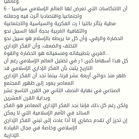
وعالمیا.
6 - أن الانتكاسات التي تعرض لها العالم الإسلامي سیاسیا
واجتماعیا واقتصادیا أثرت فیه وجعلته
مطیة یتأثر بالتیا ا رت الفكریة والسیاسیة والاجتماعیة
والثقافیة الغربیة بحجة أنها السبیل نحو
الحضارة والرقي، وأن كل ما یربطه بالإسلام هو سبیل نحو
التخلف والضعف، وأن الفكر الإداري
الغربي بتطبیقاته ومسمیاته هو الحضارة والقوة....
كل هذا أسهاما كبی ا ر في تضلیل العالم الإسلامي رغم أن
التاریخ یثبت بأن الفكر الإداري الإسلامي قد
ظهر منذ حوالي أربعة عشر قرنا، بینما نجد أن الفكر الإداري
المعاصر یعود إلى ظهور المجتمع
الصناعي في نهایة النصف الثاني من القرن التاسع عشر
وبدایة القرن العشرین.
ولكن رغم كل ذلك فإننا نجد الفكر الإداري المعاصر هو الفكر
السائد في الأمم الإسلامیة التي لا یمكن
إن تحرز أي تقدم حضاري إلا أذا عادت إلى تبني الفكر الإداري
الإسلامي وخاصة في مجال القیادة
الإداریة.