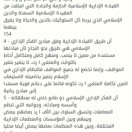
القیادة الإداریة الإسلامیة الحازمة والجادة التي انبثقت من
العقیدة الإسلامیة السمحة والدین
الإسلامي الذي یربط كل السلوكیات بالدین والحیاة ولا یفرق
بینهما.
154
4 - أن طریق القیادة الإداریة وفق مبادئ الفكر الإداري
الإسلامي هي طریق نحو النجاح لأن مبادئها
مستمدة من معین لا ینصب، ومنهج كامل ومتكامل أحاط
بالثوابت والمتغی ا رت، لا یتغیر بتغیر
المواقف، وإنما تخضع له جمیع المواقف فالنظام الإداري في
الإسلام یتمیز بخاصیته الاستیعاب
المرن لكافة المتغی ا رت لكونه قائما على دعائم قویة مستندا
إلى مبادئ ربانیة.
5 - أن الفكر الإداري الإسلامي ذو طابع خاص له منطلقاته
وأسسه ومبادئه، وجوانبه التي تنظم
المعاملات وتنسق السلوك بین الأف ا رد بعضهم ببعض
وبینهم وبین المؤسسات والمنظمات الإداریة
المختلفة، وبین هذه المنظمات بعضها ببعض أیضا محلیا