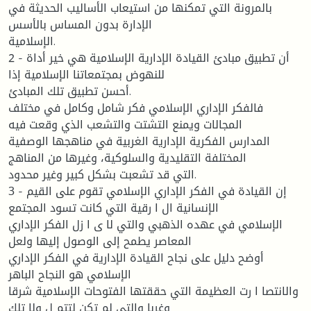
بالمرونة التي تمكنها من استیعاب الأسالیب الحدیثة في
الإدارة بدون المساس بالأسس
الإسلامیة.
2 - أن تطبیق مبادئ القیادة الإداریة الإسلامیة هي خیر أداة
للنهوض بمجتمعاتنا الإسلامیة إذا
أحسن تطبیق تلك المبادئ.
فالفكر الإداري الإسلامي فكر شامل وكامل في مختلف
المجالات ویمنع التشتت والتشعب الذي وقعت فیه
المدارس الفكریة الإداریة الغربیة في مناهجها الوصفیة
المختلفة التقلیدیة والسلوكیة، وغیرها من المناهج
التي قد تشعبت بشكل كبیر وغیر محدود.
3 - إن القیادة في الفكر الإداري الإسلامي تقوم على القیم
الإنسانیة ال ا رقیة التي كانت تسود المجتمع
الإسلامي في عهده الذهبي والتي لا ی ا زل الفكر الإداري
المعاصر یطمح إلى الوصول إلیها ولعل
أوضح دلیل على نجاح القیادة الإداریة في الفكر الإداري
الإسلامي هو النجاح الباهر
والانتصا ا رت العظیمة التي حققتها الفتوحات الإسلامیة شرقا
وغربا والتي لم تكن لتتم ل ولا تلك