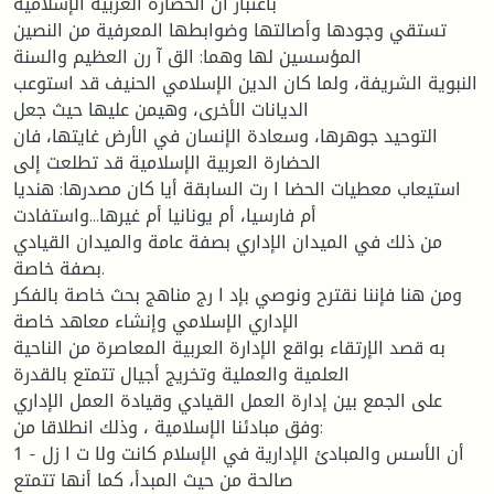
باعتبار أن الحضارة العربیة الإسلامیة
تستقي وجودها وأصالتها وضوابطها المعرفیة من النصین
المؤسسین لها وهما: الق آ رن العظیم والسنة
النبویة الشریفة، ولما كان الدین الإسلامي الحنیف قد استوعب
الدیانات الأخرى، وهیمن علیها حیث جعل
التوحید جوهرها، وسعادة الإنسان في الأرض غایتها، فان
الحضارة العربیة الإسلامیة قد تطلعت إلى
استیعاب معطیات الحضا ا رت السابقة أیا كان مصدرها: هندیا
أم فارسیا، أم یونانیا أم غیرها...واستفادت
من ذلك في المیدان الإداري بصفة عامة والمیدان القیادي
بصفة خاصة.
ومن هنا فإننا نقترح ونوصي بإد ا رج مناهج بحث خاصة بالفكر
الإداري الإسلامي وإنشاء معاهد خاصة
به قصد الإرتقاء بواقع الإدارة العربیة المعاصرة من الناحیة
العلمیة والعملیة وتخریج أجیال تتمتع بالقدرة
على الجمع بین إدارة العمل القیادي وقیادة العمل الإداري
وفق مبادئنا الإسلامیة ، وذلك انطلاقا من:
1 - أن الأسس والمبادئ الإداریة في الإسلام كانت ولا ت ا زل
صالحة من حیث المبدأ، كما أنها تتمتع