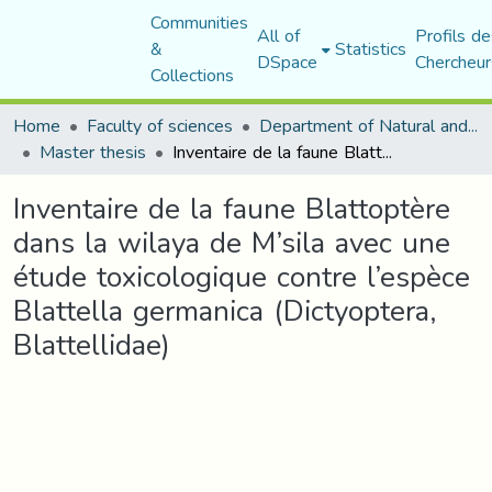
Communities
All of
Profils de
&
Statistics
DSpace
Chercheur
Collections
Home
Faculty of sciences
Department of Natural and Life Sciences
Master thesis
Inventaire de la faune Blattoptère dans la wilaya de M’sila avec une étude toxicologique contre l’espèce Blattella germanica (Dictyoptera, Blattellidae)
Inventaire de la faune Blattoptère
dans la wilaya de M’sila avec une
étude toxicologique contre l’espèce
Blattella germanica (Dictyoptera,
Blattellidae)