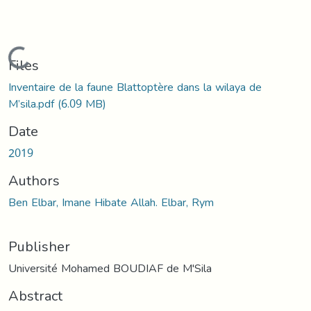
Loading...
Files
Inventaire de la faune Blattoptère dans la wilaya de
M’sila.pdf
(6.09 MB)
Date
2019
Authors
Ben Elbar, Imane Hibate Allah. Elbar, Rym
Publisher
Université Mohamed BOUDIAF de M'Sila
Abstract