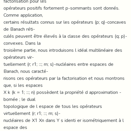
factorisation pour les
opérateurs positifs fortement p-sommants sont donnés.
Comme application,
certains résultats connus sur les opérateurs (p; q)-concaves
de Banach réti-
culés peuvent être élevés à la classe des opérateurs (q; p)-
convexes. Dans la
troisième partie, nous introduisons l idéal multilinéaire des
opérateurs vir-
tuellement (r; r1; :::; rn; s)-nucléaires entre espaces de
Banach, nous caracté-
risons ces opérateurs par la factorisation et nous montrons
que, si les espaces
X k (k = 1; :::; n) possèdent la propriété d approximation -
bornée ; le dual
topologique de l espace de tous les opérateurs
virtuellement (r; r1; :::; rn; s)-
nucléaires de X1 Xn dans Y s identi er isométriquement à l
espace des