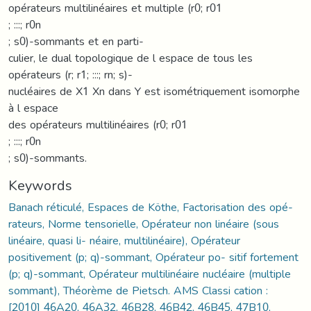
opérateurs multilinéaires et multiple (r0; r01
; :::; r0n
; s0)-sommants et en parti-
culier, le dual topologique de l espace de tous les
opérateurs (r; r1; :::; rn; s)-
nucléaires de X1 Xn dans Y est isométriquement isomorphe
à l espace
des opérateurs multilinéaires (r0; r01
; :::; r0n
; s0)-sommants.
Keywords
Banach réticulé, Espaces de Köthe, Factorisation des opé-
rateurs, Norme tensorielle, Opérateur non linéaire (sous
linéaire, quasi li- néaire, multilinéaire), Opérateur
positivement (p; q)-sommant, Opérateur po- sitif fortement
(p; q)-sommant, Opérateur multilinéaire nucléaire (multiple
sommant), Théorème de Pietsch. AMS Classi cation :
[2010] 46A20, 46A32, 46B28, 46B42, 46B45, 47B10,