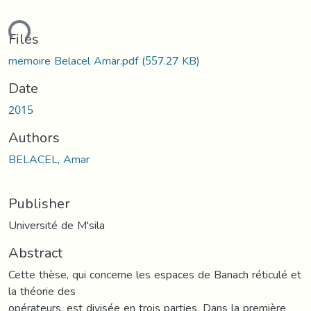
ding...
Files
memoire Belacel Amar.pdf
(557.27 KB)
Date
2015
Authors
BELACEL, Amar
Publisher
Université de M'sila
Abstract
Cette thèse, qui concerne les espaces de Banach réticulé et
la théorie des
opérateurs, est divisée en trois parties. Dans la première