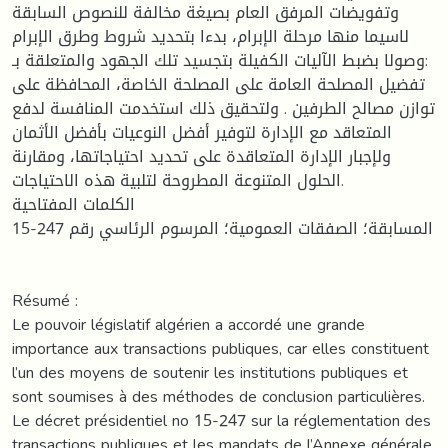
وتفويضات المرفق العام بصيغة مخالفة للنصوص السابقة
لاسيما منها مرحلة الإبرام، بدءا بتحديد شروط وطرق الإبرام
وصولا بضبط الآليات الكفيلة بتجسيد تلك الجهود والمتعلقة بـ:
تفضيل المصلحة العامة على المصلحة الخاصة، المحافظة على
توازن مصالح الطرفين . ولتحقيق ذلك استخدمت المنافسة لدفع
المتعاقد مع الإدارة لتوفير أفضل النوعيات بأفضل الأثمان
ولإجبار الإدارة المتعاقدة على تحديد احتياجاتها، ومقارنة
الحلول المتنوعة المطروحة لتلبية هذه الاحتياجات.
الكلمات المفتاحية
المسابقة؛ الصفقات العمومية؛ المرسوم الرئاسي رقم 247-15
Résumé :
Le pouvoir législatif algérien a accordé une grande
importance aux transactions publiques, car elles constituent
l’un des moyens de soutenir les institutions publiques et
sont soumises à des méthodes de conclusion particulières.
Le décret présidentiel no 15-247 sur la réglementation des
transactions publiques et les mandats de l’Annexe générale