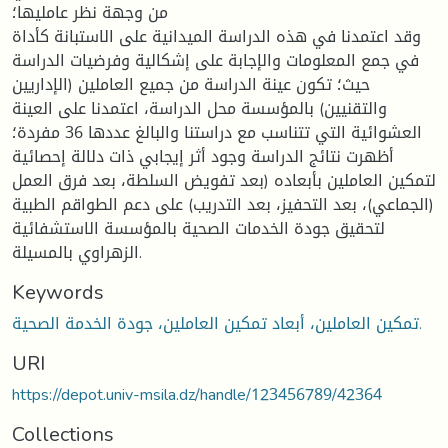
من وجهة نظر عامليها؛
وقد اعتمدنا في هذه الدراسة الميدانية على الاستبانة كأداة
في جمع المعلومات والإجابة على إشكالية وفرضيات الدراسة
حيث؛ تكون عينة الدراسة من جميع العاملين (الإداريين
والتقنيين) بالمؤسسة محل الدراسة، اعتمدنا على العينة
العشوائية التي تتناسب مع دراستنا والبالغ عددها 36 مفردة؛
أظهرت نتائج الدراسة وجود أثر إيجابي ذات دلالة إحصائية
لتمكين العاملين بأبعاده (بعد تفويض السلطة، بعد فرق العمل
(الجماعي)، بعد التحفيز، بعد التدريب) على دعم الطواقم الطبية
لتحقيق جودة الخدمات الصحية بالمؤسسة الاستشفائية
الزهراوي بالمسيلة.
Keywords
تمكين العاملين، أبعاد تمكين العاملين، جودة الخدمة الصحية.
URI
https://depot.univ-msila.dz/handle/123456789/42364
Collections