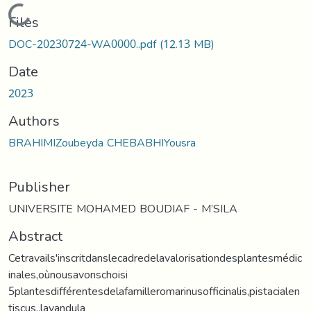
Loading...
Files
DOC-20230724-WA0000..pdf
(12.13 MB)
Date
2023
Authors
BRAHIMIZoubeyda CHEBABHIYousra
Publisher
UNIVERSITE MOHAMED BOUDIAF - M’SILA
Abstract
Cetravails'inscritdanslecadredelavalorisationdesplantesmédic
inales,oùnousavonschoisi
5plantesdifférentesdelafamilleromarinusofficinalis,pistacialen
tiscus.,lavandula