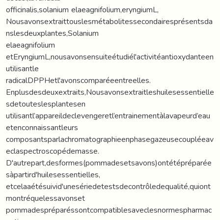
officinalis,solanium elaeagnifolium,eryngiumL,
Nousavonsextraittouslesmétabolitessecondairesprésentsda
nslesdeuxplantes,Solanium
elaeagnifolium
etEryngiumL,nousavonsensuiteétudiél'activitéantioxydanteen
utilisantle
radicalDPPHetl'avonscomparéeentreelles.
Enplusdesdeuxextraits,Nousavonsextraitleshuilesessentielle
sdetouteslesplantesen
utilisantl’appareildeclevengeretl’entrainementàlavapeurd’eau
etenconnaissantleurs
composantsparlachromatographieenphasegazeusecoupléeav
eclaspectroscopédemasse.
D'autrepart,desformes(pommadesetsavons)ontétépréparée
sàpartird'huilesessentielles,
etcelaaétésuivid'unesériedetestsdecontrôledequalité,quiont
montréquelessavonset
pommadespréparéssontcompatiblesaveclesnormespharmac