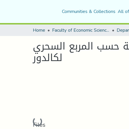
Communities & Collections
All o
Home
Faculty of Economic Sciences, Commerce and Management Sciences
Depar
ية حسب المربع السحري
لكالدور
Loading...
Files