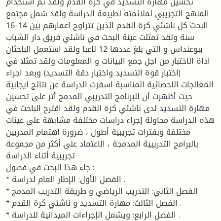
تحسين مهارة التسديد في كرة القدم ولقد تم استخدام
المنهج التجريبي لملائمته لطبيعة الدراسة ولقد شمل مجتمع
البحث كل ناشئي كرة القدم الذين تتراوح اعمارهم بين 14-16
سنة ولقد تمثلت عينة البحث في ناشئي فريق دار الشباب
ببوعنداس و التي بلغ عددها 12 لاعبا ولقد استعمل الباحثان
اداة الاختبار من اجل جمع البيانات و المعلومات ولقد تمثلا في
(اختبار قوة التسديد واختبار دقة التسديد) وبعد اجراء
المعالجات الاحصائية المناسبة اسفرت الدراسة عن نتائج ايجابية
حيث أظهرت أن للبرنامج التدريبي المدمج أثر على تحسين
مهارة التسديد لدى ناشئي كرة القدم ولقد اقترح الباحث في
هذه الدراسة محاولة إجراء دراسات مختلفة مشابهة على عينات
مختلفة وبفترات تجريبية أطول ، ضرورة اهتمام المدربين
بالبرامج التدريبية المدمجة ، الاعتماد على أكثر من مجموعة
تجريبية أثناء الدراسة
جاء هذا البحث في فصول :
* الفصل الأول: الإطار العام لدراسة .
* الفصل الثاني: التدريب الرياضي و طريقة التدريب المدمج .
* الفصل الثالث: مهارة التسديد و ناشئي كرة القدم .
* الفصل الرابع: ويشمل الإجراءات الميدانية للدراسة .