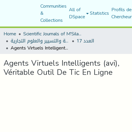
Communities
All of
Profils de
&
Statistics
DSpace
Chercheur
Collections
Home
Scientific Journals of M'Sila University
العدد 17
مجلة العلوم الاقتصادية والتسيير والعلوم التجارية
Agents Virtuels Intelligents (avi), Véritable Outil De Tic En Ligne
Agents Virtuels Intelligents (avi),
Véritable Outil De Tic En Ligne