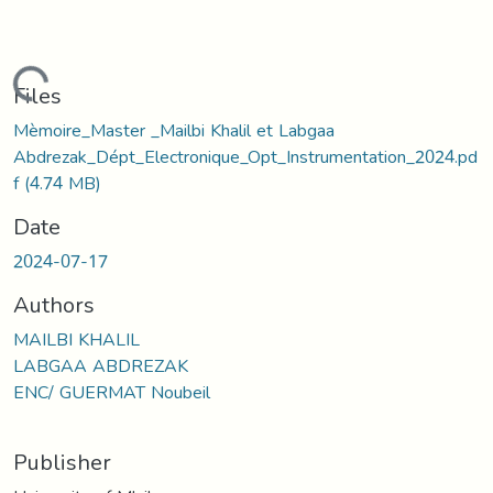
oading...
Files
Mèmoire_Master _Mailbi Khalil et Labgaa
Abdrezak_Dépt_Electronique_Opt_Instrumentation_2024.pd
f
(4.74 MB)
Date
2024-07-17
Authors
MAILBI KHALIL
LABGAA ABDREZAK
ENC/ GUERMAT Noubeil
Publisher