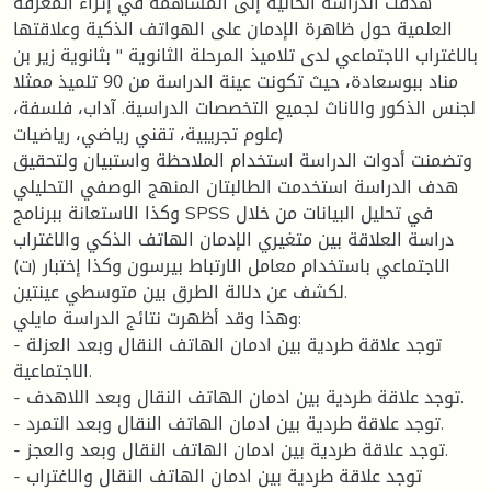
هدفت الدراسة الحالية إلى المساهمة في إثراء المعرفة
العلمية حول ظاهرة الإدمان على الهواتف الذكية وعلاقتها
بالاغتراب الاجتماعي لدى تلاميذ المرحلة الثانوية " بثانوية زير بن
مناد ببوسعادة، حيث تكونت عينة الدراسة من 90 تلميذ ممثلا
لجنس الذكور والاناث لجميع التخصصات الدراسية. آداب، فلسفة،
علوم تجريبية، تقني رياضي، رياضيات)
وتضمنت أدوات الدراسة استخدام الملاحظة واستبيان ولتحقيق
هدف الدراسة استخدمت الطالبتان المنهج الوصفي التحليلي
وكذا الاستعانة ببرنامج SPSS في تحليل البيانات من خلال
دراسة العلاقة بين متغيري الإدمان الهاتف الذكي والاغتراب
الاجتماعي باستخدام معامل الارتباط بيرسون وكذا إختبار (ت)
لكشف عن دلالة الطرق بين متوسطي عينتين.
وهذا وقد أظهرت نتائج الدراسة مايلي:
- توجد علاقة طردية بين ادمان الهاتف النقال وبعد العزلة
الاجتماعية.
- توجد علاقة طردية بين ادمان الهاتف النقال وبعد اللاهدف.
- توجد علاقة طردية بين ادمان الهاتف النقال وبعد التمرد.
- توجد علاقة طردية بين ادمان الهاتف النقال وبعد والعجز.
- توجد علاقة طردية بين ادمان الهاتف النقال والاغتراب