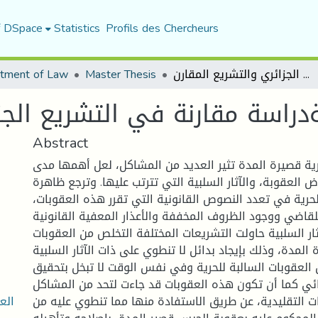
f DSpace
Statistics
Profils des Chercheurs
tment of Law
Master Thesis
العقوبات البديلةدراسة مقارنة في التشريع الجزائري والتشريع المقارن
ةدراسة مقارنة في التشريع الجز
Abstract
رية قصيرة المدة تثير العديد من المشاكل، لعل أهمها مدى
 العقوبة، والآثار السلبية التي تترتب عليها. وترجع ظاهرة
للحرية في تعدد النصوص القانونية التي تقرر هذه العقوبات
لقاضي ووجود الظروف المخففة والأعذار المعفية القانونية
ار السلبية حاولت التشريعات المختلفة التخلص من العقوبات
 المدة، وذلك بإيجاد بدائل لا تنطوي على ذات الآثار السلبية
العقوبات السالبة للحرية وفي نفس الوقت لا تبخل بتحقيق
نائي كما أن تكون هذه العقوبات قد جاءت لتحد من المشاكل
الع
ات التقليدية، عن طريق الاستفادة منها مما تنطوي عليه من