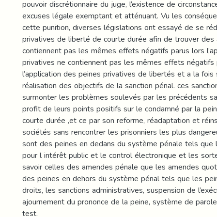
pouvoir discrétionnaire du juge, l’existence de circonstan
excuses légale exemptant et atténuant. Vu les conséqu
cette punition, diverses législations ont essayé de se r
privatives de liberté de courte durée afin de trouver des 
contiennent pas les mêmes effets négatifs parus lors l’ap
privatives ne contiennent pas les mêmes effets négatifs 
l’application des peines privatives de libertés et a la fois
réalisation des objectifs de la sanction pénal. ces sancti
surmonter les problèmes soulevés par les précédents san
profit de leurs points positifs sur le condamné par la pei
courte durée ,et ce par son reforme, réadaptation et réins
sociétés sans rencontrer les prisonniers les plus dangere
sont des peines en dedans du système pénale tels que la
pour l intérêt public et le control électronique et les so
savoir celles des amendes pénale que les amendes quot
des peines en dehors du système pénal tels que les pein
droits, les sanctions administratives, suspension de l’exéc
ajournement du prononce de la peine, système de parole
test.