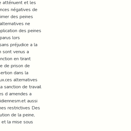
ce atténuent et les
ences négatives de
édimer des peines
alternatives ne
plication des peines
parus lors
 sans préjudice a la
on sont venus a
ction en tirant
ne de prison de
ertion dans la
ux.ces alternatives
 sanction de travail
rtes d amendes a
idiennesm.et aussi
es restrictives Des
ution de la peine,
 et la mise sous