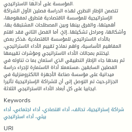
المؤسسة على أدائها الاستراتيجي.
تتضمن الإطار النظري لهذه الدراسة فصلين الأول الشراكة
الإستراتيجية للمؤسسة الاقتصادية فتطرق لمفهومها،
أهميتها، والفرق بينها وبين المصطلحات المشتبهة بها،
وأشكالها، ومراحل تشكيلها...إلخ، أما الفصل الثاني فقد اهتم
بالأداء الاستراتيجي للمؤسسة الاقتصادية ،فذكر بعض
المفاهيم الأساسية، واهم نماذج تقييم الأداء الاستراتيجي،
ليختتم بمجالات الأداء الاستراتيجي ومؤشرات تقييمها.
ثم بعدها جاء الإطار التطبيقي الذي استعان بما ت تناوله في
الفصلين السابقين ،مستعملا أداة الاستمارة لإجراء دراسة
ميدانية على مؤسسة صناعة الأجهزة الالكترومنزلية في
الجزائر،حيث تم التوصل إلى أن للشراكة الإستراتيجية تأثيرا
ايجابيا على كل أبعاد الأداء الاستراتيجي الثلاثة.
Keywords
شراكة إستراتيجية، تحالف، أداء اقتصادي، أداء اجتماعي، أداء
بيئي، أداء استراتيجي
URI