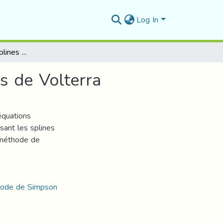
Log In
Approches par les splines des équations intégrales de Volterra
s de Volterra
équations
isant les splines
a méthode de
thode de Simpson