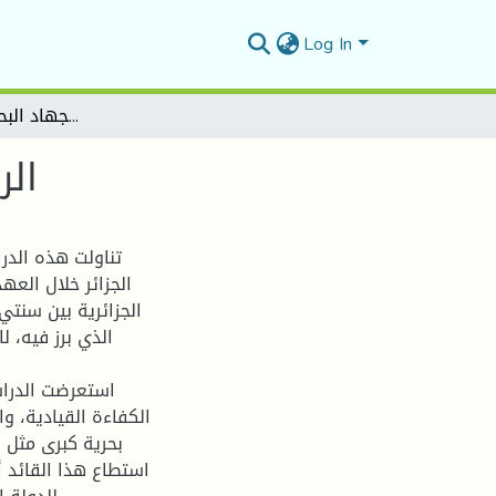
Log In
الرايس حميدو و دوره في الجهاد البحري ( 1770-1815 )
ا )
تناولت هذه الدر
الجزائر خلال العه
الذي برز فيه، ل
استعرضت الدرا،
الكفاءة القيادية، و
بحرية كبرى مثل ا
استطاع هذا القائد أ