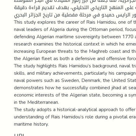
الجزائرية، مما جعله من أبرز رموز السيادة في البحر المتوسط
على المنهج التاريخي التحليلي، بهدف تقديم قراءة دقيقة
 الرايس حميدو في مرحلة مفصلية من تاريخ الجزائر البحري
This study explores the career of Rais Hamidou, one of 
naval leaders of Algeria during the Ottoman period, focusi
defending Algerian maritime sovereignty between 1770 
research examines the historical context in which he em
increasing European threats to the Maghreb coast and t
the Algerian fleet as both a defensive and offensive forc
The study highlights Rais Hamidou’s background, naval tra
skills, and military achievements, particularly his campaig
naval powers such as Sweden, Denmark, the United State
demonstrates how he successfully combined jihad at sea 
economic interests of the Algerian state, becoming a sy
in the Mediterranean.
The study adopts a historical-analytical approach to off
understanding of Rais Hamidou’s role during a pivotal era 
maritime history.