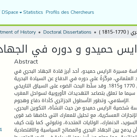
f DSpace
Statistics
Profils des Chercheurs
tment of History
Doctoral Dissertations
لرايس حميدو و دوره في الجهاد البحري 
Abstract
اسة مسيرة الرايس حميدو، أحد أبرز قادة الجهاد البحري في
د العثماني، مركّزةً على دوره في الدفاع عن السيادة البحرية
الجزائرية بين سنتي 1770 و1815. وقد سلّط البحث الضوء على السياق التاريخي
ا سيما ما تعلق بتصاعد التهديدات الأوروبية لسواحل المغرب
الإسلامي، وتطور الأسطول الجزائري كأداة دفاع وهجوم.
سة شخصية الرايس حميدو من حيث النشأة، التكوين البحري
الإنجازات العسكرية، مع تحليل للمعارك التي خاضها ضد قوى
لسويد، الدنمارك، الولايات المتحدة، ونابولي. كما بيّنت كيف
4
ن يدمج بين الجهاد البحري والمصالح السياسية والاقتصادية