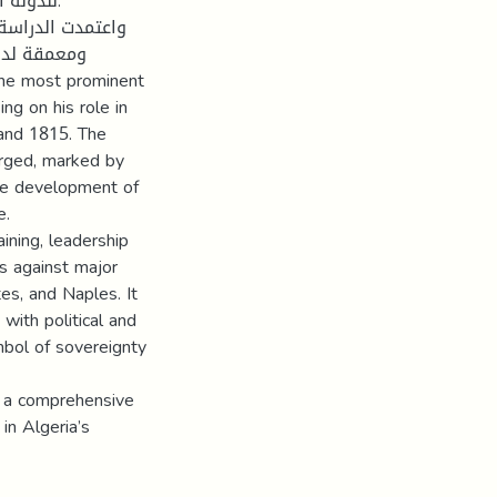
للدولة .
واعتمدت الدراسة 
ومعمقة لدور
the most prominent
ng on his role in
and 1815. The
erged, marked by
he development of
e.
ining, leadership
ns against major
s, and Naples. It
with political and
mbol of sovereignty
er a comprehensive
in Algeria’s