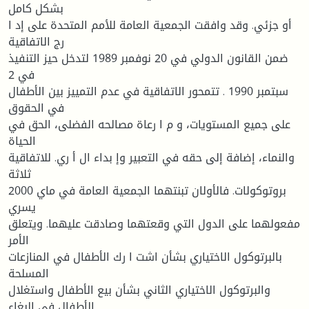
بشكل كامل
أو جزئي. وقد وافقت الجمعیة العامة للأمم المتحدة على إد ا
رج الاتفاقیة
ضمن القانون الدولي في 20 نوفمبر 1989 لتدخل حیز التنفیذ
في 2
سبتمبر 1990 . تتمحور الاتفاقیة في عدم التمییز بین الأطفال
في الحقوق
على جمیع المستویات، و م ا رعاة مصالحه الفضلى، الحق في
الحیاة
والنماء، إضافة إلى حقه في التعبیر وإ بداء ال أ ري. للاتفاقیة
ثلاثة
بروتوكولات. فالأولان تبنتهما الجمعیة العامة في ماي 2000
یسري
مفعولهما على الدول التي وقعتهما وصادقت علیهما. ویتعلق
الأمر
بالبرتوكول الاختیاري بشأن اشت ا رك الأطفال في المنازعات
المسلحة
والبرتوكول الاختیاري الثاني بشأن بیع الأطفال واستغلال
الأطفال في البغاء