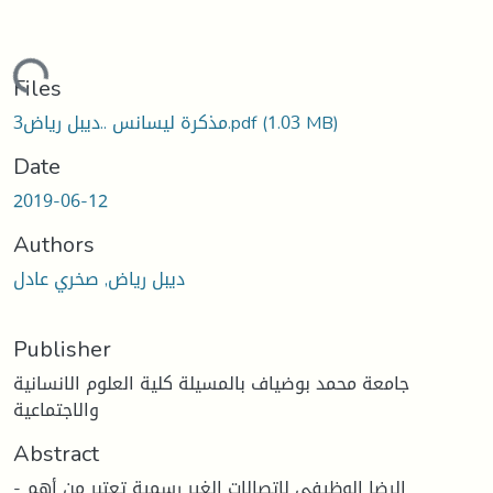
oading...
Files
(1.03 MB)
3مذكرة ليسانس ..ديبل رياض.pdf
Date
2019-06-12
Authors
ديبل رياض, صخري عادل
Publisher
جامعة محمد بوضياف بالمسيلة كلية العلوم الانسانية
والاجتماعية
Abstract
- الرضا الوظيفي لإتصالات الغير رسمية تعتبر من أهم