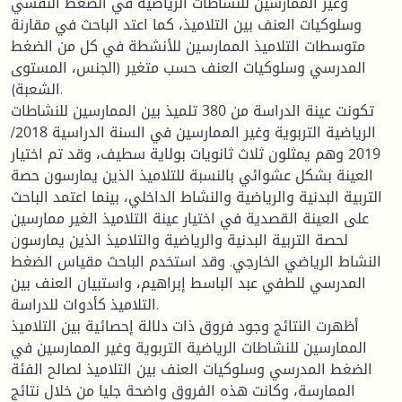
وغير الممارسين للنشاطات الرياضية في الضغط النفسي
وسلوكيات العنف بين التلاميذ، كما اعتد الباحث في مقارنة
متوسطات التلاميذ الممارسين للأنشطة في كل من الضغط
المدرسي وسلوكيات العنف حسب متغير (الجنس، المستوى
الشعبة).
تكونت عينة الدراسة من 380 تلميذ بين الممارسين للنشاطات
الرياضية التربوية وغير الممارسين في السنة الدراسية 2018/
2019 وهم يمثلون ثلاث ثانويات بولاية سطيف، وقد تم اختيار
العينة بشكل عشوائي بالنسبة للتلاميذ الذين يمارسون حصة
التربية البدنية والرياضية والنشاط الداخلي، بينما اعتمد الباحث
على العينة القصدية في اختيار عينة التلاميذ الغير ممارسين
لحصة التربية البدنية والرياضية والتلاميذ الذين يمارسون
النشاط الرياضي الخارجي. وقد استخدم الباحث مقياس الضغط
المدرسي للطفي عبد الباسط إبراهيم، واستبيان العنف بين
التلاميذ كأدوات للدراسة.
أظهرت النتائج وجود فروق ذات دلالة إحصائية بين التلاميذ
الممارسين للنشاطات الرياضية التربوية وغير الممارسين في
الضغط المدرسي وسلوكيات العنف بين التلاميذ لصالح الفئة
الممارسة، وكانت هذه الفروق واضحة جليا من خلال نتائج