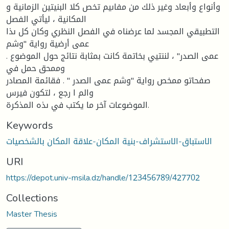
وأنواع وأبعاد وغير ذلك من مفاىيم تخص كلا البنيتين الزمانية و
المكانية ، ليأتي الفصل
التطبيقي المجسد لما عرضناه في الفصل النظري وكان كل ىذا
عمى أرضية رواية "وشم
عمى الصدر" ، لننتيي بخاتمة كانت بمثابة نتائج حول الموضوع .
وممحق حمل في
صفحاتو ممخص رواية "وشم عمى الصدر " . فقائمة المصادر
والم ا رجع ، لتكون فيرس
الموضوعات آخر ما يكتب في ىذه المذكرة.
Keywords
الاستباق-الاستشراف-بنية المكان-علاقة المكان بالشخصيات
URI
https://depot.univ-msila.dz/handle/123456789/427702
Collections
Master Thesis