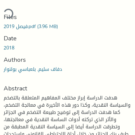
ding...
Files
(3.96 MB)
فيصل 2019.pdf
Date
2018
Authors
دفاف سليم, بلعباسي بولنوار
Abstract
هدفت الدراسة إبراز مختلف المفاهيم المتعلقة بالتضخم
والسياسة النقدية، وكذا دور هذه الأخيرة في معالجة التضخم،
كما هدفت الدراسة إلى توضيح طبيعة التضخم في الجزائر
والأثر الذي تركته أدوات الساسة النقدية في معالجتها،
وتطرقت الدراسة أيضا إلى السياسة النقدية المطبقة من
طرف بنك الجزائر من خلال أداة الاحتياطي القانوني واستحداث