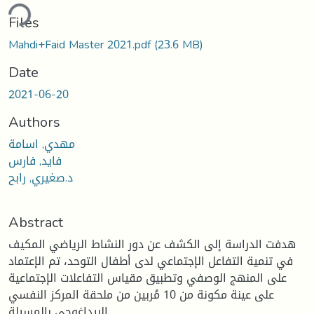
ding...
Files
Mahdi+Faid Master 2021.pdf
(23.6 MB)
Date
2021-06-20
Authors
مهدي, اسامة
فايد, فارس
د.صغيري, رابح
Abstract
هدفت الدراسة إلى الكشف عن دور النشاط الرياضي المكيف
في تنمية التفاعل الإجتماعي لدى أطفال التوحد، تم الإعتماد
على المنهج الوصفي وتطبيق مقياس التفاعلات الإجتماعية
على عينة مكونة من 10 مُربين من ملحقة المركز النفسي
البيداغوجي بالمسيلة.