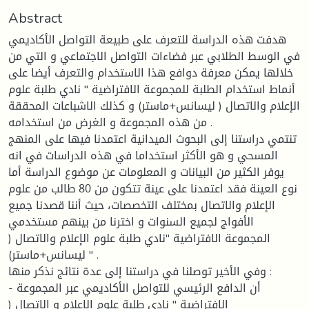
Abstract
هدفت هذه الدراسة للتعرف على طبيعة التواصل الأكاديمي
في الوسط الطلابي عبر فضاءات التواصل الاجتماعي و التي من
خلالها يمكن معرفة دوافع هذا الاستخدام والتعرف أيضا على
أنماط استخدام الطلبة للمجموعة الافتراضية " نادي طلبة علوم
الإعلام والاتصال ( ليسانس+ماستر) و كذلك الاشباعات المحققة
من هذه المجموعة و الغرض من استخدامه .
تنتمي دراستنا إلى البحوث الميدانية اعتمدنا فيها على المنهج
المسحي و هو الأكثر استخداما في هذه الدراسات في انه
يوفر الكثير من البيانات و المعلومات عن موضوع الدراسة أما
نوع العينة فقد اعتمدنا على عينة تتكون من 80 طالب من علوم
الإعلام والاتصال بمختلف التخصصات، حيث أننا قصدنا جميع
الأفواج لجميع السنوات و اخترنا من بينهم مستخدمي
المجموعة الافتراضية "نادي طلبة علوم الإعلام والاتصال (
ليسانس+ماستر) " .
وفي الأخير توصلنا في دراستنا إلى عدة نتائج نذكر منها :
- أن الدافع الرئيسي للتواصل الأكاديمي عبر المجموعة
الافتراضية " نادي طلبة علوم الإعلام و الاتصال (