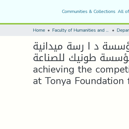
Communities & Collections
All o
Home
Faculty of Humanities and Social Sciences
Depar
ؤسسة د ا رسة ميدانية
ة طونيك للصناعة- - The role of knowledge management in
achieving the competi
at Tonya Foundation 