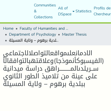
Communities
All of
Profils de
&
Statistics
DSpace
Chercheur
Collections
Home
Faculty of Humanities and Social Sciences
Department of Psychology
Master Thesis
الادمانعلىمواقعالتواصلالاجتماعي (الفيسبوكأنموذجا)وعلاقتهبالتوافقالأســريلدىالمـــــــــــراهق دراسة ميدانية على عينة من تلاميذ الطور الثانوي ببلدية برهوم – ولاية المسيلة
الادمانعلىمواقعالتواصلالاجتماعي
(الفيسبوكأنموذجا)وعلاقتهبالتوافقالأ
ســريلدىالمـــــــــــراهق دراسة ميدانية
على عينة من تلاميذ الطور الثانوي
ببلدية برهوم – ولاية المسيلة