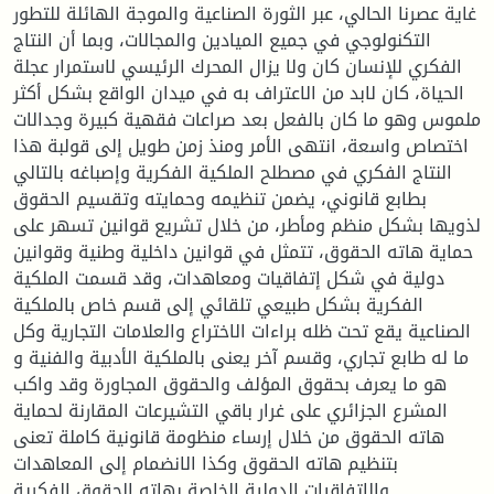
غاية عصرنا الحالي، عبر الثورة الصناعية والموجة الهائلة للتطور
التكنولوجي في جميع الميادين والمجالات، وبما أن النتاج
الفكري للإنسان كان ولا يزال المحرك الرئيسي لاستمرار عجلة
الحياة، كان لابد من الاعتراف به في ميدان الواقع بشكل أكثر
ملموس وهو ما كان بالفعل بعد صراعات فقهية كبيرة وجدالات
اختصاص واسعة، انتهى الأمر ومنذ زمن طويل إلى قولبة هذا
النتاج الفكري في مصطلح الملكية الفكرية وإصباغه بالتالي
بطابع قانوني، يضمن تنظيمه وحمايته وتقسيم الحقوق
لذويها بشكل منظم ومأطر، من خلال تشريع قوانين تسهر على
حماية هاته الحقوق، تتمثل في قوانين داخلية وطنية وقوانين
دولية في شكل إتفاقيات ومعاهدات، وقد قسمت الملكية
الفكرية بشكل طبيعي تلقائي إلى قسم خاص بالملكية
الصناعية يقع تحت ظله براءات الاختراع والعلامات التجارية وكل
ما له طابع تجاري، وقسم آخر يعنى بالملكية الأدبية والفنية و
هو ما يعرف بحقوق المؤلف والحقوق المجاورة وقد واكب
المشرع الجزائري على غرار باقي التشيرعات المقارنة لحماية
هاته الحقوق من خلال إرساء منظومة قانونية كاملة تعنى
بتنظيم هاته الحقوق وكذا الانضمام إلى المعاهدات
والإتفاقيات الدولية الخاصة بهاته الحقوق الفكرية.