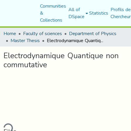
Communities
All of
Profils de
&
Statistics
DSpace
Chercheur
Collections
Home
Faculty of sciences
Department of Physics
Master Thesis
Electrodynamique Quantique non commutative
Electrodynamique Quantique non
commutative
ding...