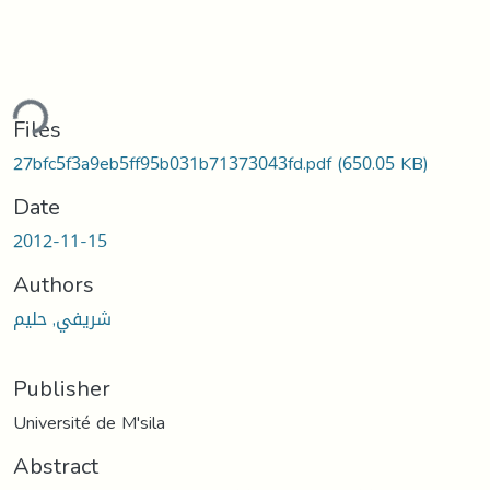
ding...
Files
27bfc5f3a9eb5ff95b031b71373043fd.pdf
(650.05 KB)
Date
2012-11-15
Authors
شريفي, حليم
Publisher
Université de M'sila
Abstract