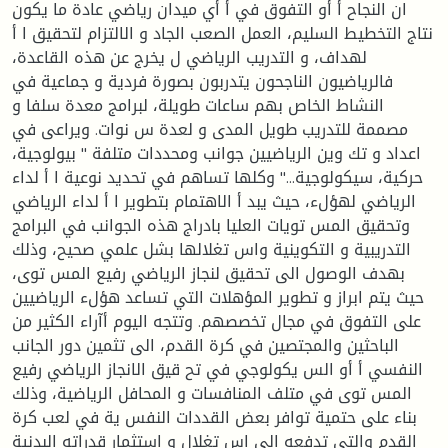
ان النجاح أ أو التفوق في أ أي ميدان رياضي عادة ما يكون
نتاج التخطيط السليم، العمل الصعب الجاد و الالتزام لتحقيق ا أ
لهداف، و التدريب الرياضي ل يخرج عن هذه القاعدة،
فالرياضيون الناجحون يتدربون بصورة فردية و جماعية في
النشاط الخاص بهم ساعات طويلة، لبرامج معدة سلفا و
مصممة للتدريب طويل المدى و لعدة س نوات. ويراعى في
اعداد و تك وين الرياضيين جوانب ومحددات متلفة " بيولوجية،
حركية، سيكولوجية..." وكلها تساهم في تحديد نوعية ا أ لداء
الرياضي لهؤلء، حيث يبد أ الاهتمام بتطوير ا أ لداء الرياضي
وتحقيق المس تويات العليا بادراج هذه الجوانب في البرامج
التدريبية و التكوينية واس تغلالها بشل علمي صحيح، وذلك
بهدف الوصول الى تحقيق لنجاز الرياضي رفيع المس توى،
حيث يتم ابراز و تطوير المؤهلات التي تساعد هؤلء الرياضيين
على التفوق في مجال تخصصهم. وتتجه اليوم أآراء الكثير من
الباحثين والمجتصين في كرة القدم، الى تثمين دور الجانب
النفسي أ أو الس يكولوجي في تح قيق الانجاز الرياضي رفيع
المس توى في متلف المنافسات و المحافل الرياضية، وذلك
بناء على حتمية توافر بعض القددات النفس ية في لعب كرة
القدم والتي تدفعه الى اس تغلال و استثمار قدراته البدنية