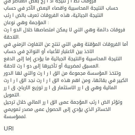
فروقات تط أ ر نتيجة اد ا رج بعض العناصر في
حساب النتيجة المحاسبية واقصاء البعض الآخر في حساب
النتيجة الجبائية، هذه الفروقات تعرف بالض ا رئب
المؤجمة وهي نوعان :
فروقات دائمة وهي التي لا يمكن امتصاصها خلال الدو ا رت
اللاحقة.
أما الفروقات المؤقتة وهي التي تنتج عن التفاوت الزمني في
الاخذ بين الاعتبار للأعباء أو النواتج في حساب
النتيجة المحاسبية والنتيجة الجبائية ما يؤدي إما إلى الدفع
المسبق لمضريبة أو تأخيرها إلى دو ا رت لاحقة.
وتتخذ المؤسسة مجموعة من الق ا ر ا رت والتي لها الدور
الكبير في بقائها، ومن اهم هذه الق ا ر ا رت نجد الق ا ر ا رت
المالية وهي ق ا رر الاستثمار ق ا رر توزيع الارباح، ق ا رر
التمويل.
وتؤثر الض ا رئب المؤجمة عمى الق ا رر المالي خلال ترحيل
الخسائر الذي يؤدي إلى الحصول عمى مصدر تمويمي
لممؤسسة.
URI