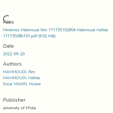
Loading...
Files
Mmémoir Mahmoudi Rim 171735102804 Mahmoudi Hafida
171735086101.pdf
(9.02 MB)
Date
2022-09-20
Authors
MAHMOUDI, Rim
MAHMOUDI, Hafida
Enca/ MAKRI, Hocine
Publisher
university of M'sila